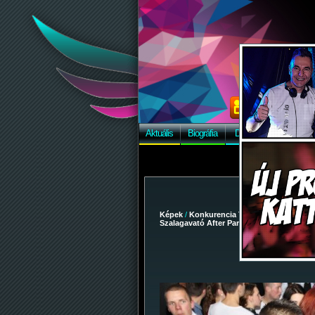
Aktuális
Biográfia
Discográfia
Képek
Képek
/
Konkurencia The Club
/
2014-11-29
Szalagavató After Party
/ 122