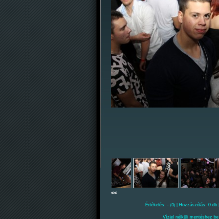
<<
Értékelés: -
| Hozzászólás: 0 db 
(0)
Vízjel nélküli mentéshez be 