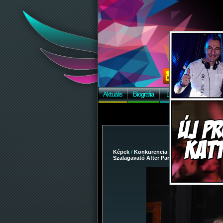
Aktuális
Biográfia
Discográfia
Képek
Képek
/
Konkurencia The Club
/
2014-11-29
Szalagavató After Party
/ 109