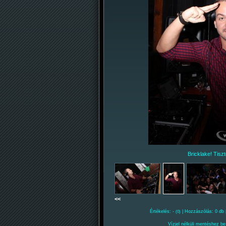
Bricklake! Tiszte
<<
Értékelés: -
| Hozzászólás: 0 db 
(0)
Vízjel nélküli mentéshez be 