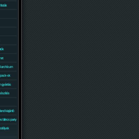
isták
otók
net
él archícum
 pack-ok
 gyártás
készítés
and kiajánló
 bilincs party
edélyek