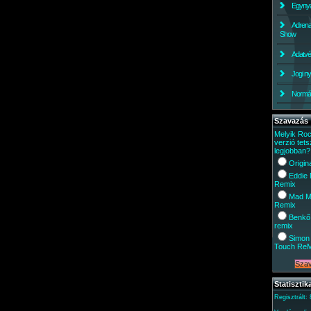
Egynyá
Adrena
Show
Adatv
Jogi ny
Normáli
Szavazás
Melyik Ro
verzió tets
legjobban?
Origin
Eddie
Remix
Mad M
Remix
Benkő
remix
Simon 
Touch Re
Statisztik
Regisztrált: