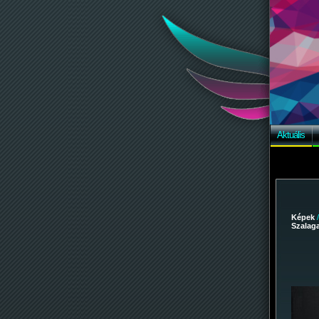
Aktuális
Képek
Szalaga