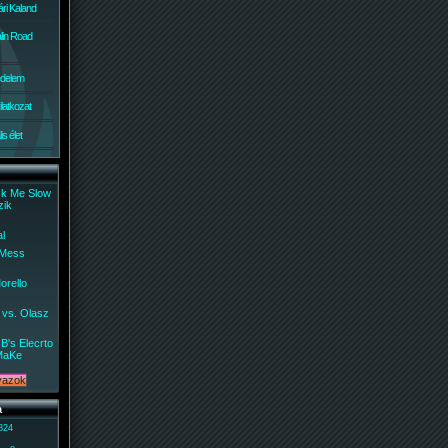
ri Kaland
lin Road
édelem
ilatkozat
s élet
ck Me Slow
zik
al
 Mess
orello
 vs. Olasz
B's Elecrto
MaKe
a
 824