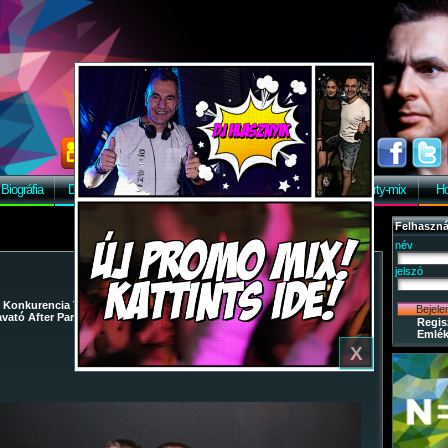
Biográfia
Discográfia
Képek
Letöltés
Vendégkönyv
Party-mix
Ho
Felhaszná
név
jelszó
/
Konkurencia The Club
/
2014-11-29 - Lights Off / Last Night
vató After Party
/ 78
Regis
Emlék
X