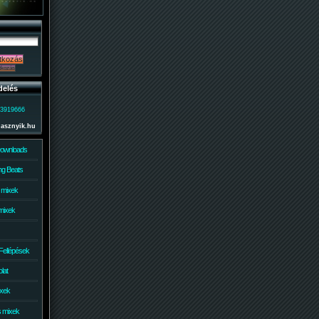
delés
)3919666
lasznyik.hu
Downloads
g Beats
 mixek
mixek
Fellépések
lat
ixek
s mixek