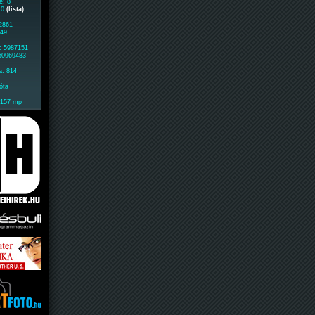
e: 8
: 0
(lista)
 2861
049
: 5987151
 60969483
a: 814
óta
2157 mp