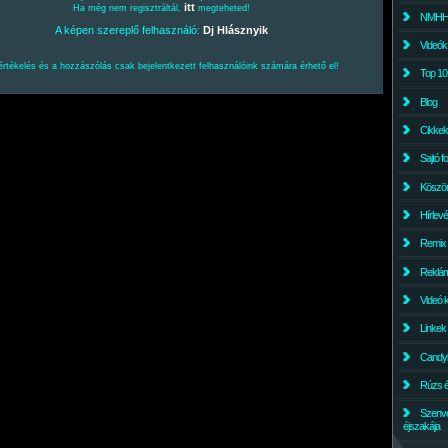
itt
Ha még nem regisztráltál,
megteheted!
NMHH l
A képen szereplő felhasználó:
Dj Hlásznyik
Videók
értékelés és a hozzászólás csak bejelentkezett felhasználóink számára érhető el!
Top 10
Blog
Cikkek
Sajtó f
Köszö
Hírlev
Remix
Reklám
Videó 
Linkek
Candyl
Rúzs és
Szenv
éjszakája