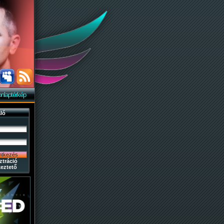
nlaptérkép
ló
ztráció
eztető