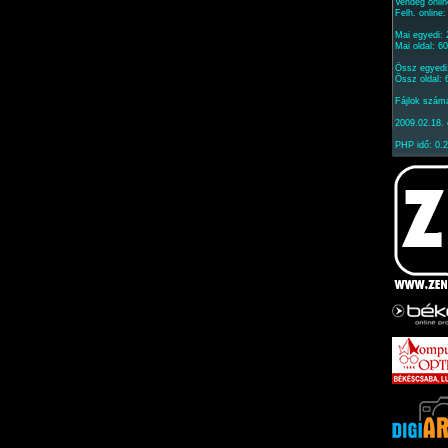
Vendég onlin
Felh. online
Mai egyedi:
Mai oldal: 6
Össz egyedi
Össz oldal:
Fájlok szám
2009.02.18. 
PHP idő: 0.