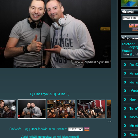
Hírlevél
Műsorren
Telefon:
+36(20
Email:
info
djh
Free 
Pumpin
Promo
Rádió 
Dj Hlásznyik & Dj Szilas. :)
Hírek
Turné/
Kapcso
>>
Mini-m
Értékelés: -
| Hozzászólás: 0 db | Vetítés:
(0)
Fitnes
Vízjel nélküli mentéshez be kell jelentkezned!