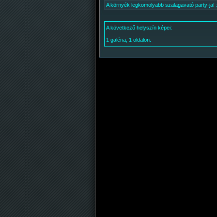
A környék legkomolyabb szalagavató party-ja! 
A következő helyszín képei:
1 galéria, 1 oldalon.