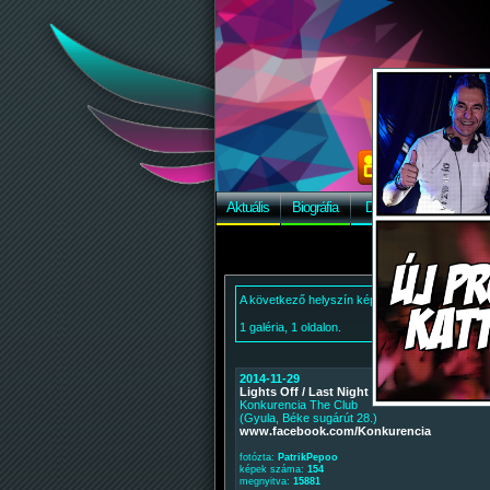
Aktuális
Biográfia
Discográfia
Képek
A következő helyszín képei:
1 galéria, 1 oldalon.
2014-11-29
Lights Off / Last Night Szalagavató After Pa
Konkurencia The Club
(Gyula, Béke sugárút 28.)
www.facebook.com/Konkurencia
fotózta:
PatrikPepoo
képek száma:
154
megnyitva:
15881