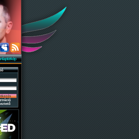
nlaptérkép
ló
ztráció
eztető