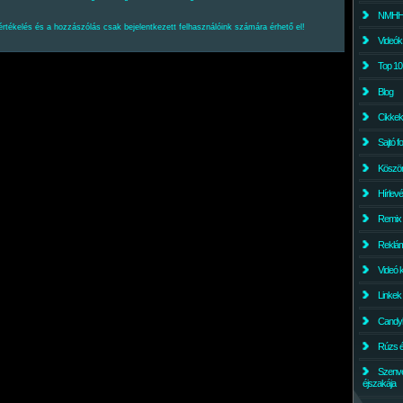
NMHH l
értékelés és a hozzászólás csak bejelentkezett felhasználóink számára érhető el!
Videók
Top 10
Blog
Cikkek
Sajtó f
Köszö
Hírlev
Remix
Reklám
Videó 
Linkek
Candyl
Rúzs és
Szenv
éjszakája