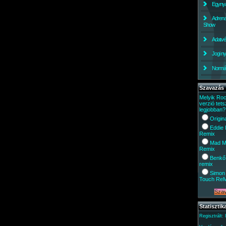
Egynyá
Adrena
Show
Adatv
Jogi ny
Normáli
Szavazás
Melyik Ro
verzió tets
legjobban?
Origin
Eddie
Remix
Mad M
Remix
Benkő
remix
Simon 
Touch Re
Statisztik
Regisztrált: