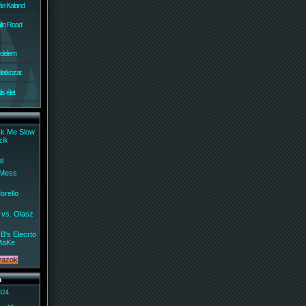
ri Kaland
lin Road
édelem
ilatkozat
s élet
ck Me Slow
zik
al
 Mess
orello
 vs. Olasz
B's Elecrto
MaKe
a
 824