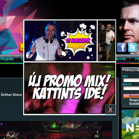
Biográfia
Discográfia
Képek
Letöltés
Vendégkönyv
Party-mix
Ho
Felhaszná
név
jelszó
/
Dréher Disco
/
2009-12-12 - Party-mix Night Tour 2009.
/ 90
Regis
Emlék
X