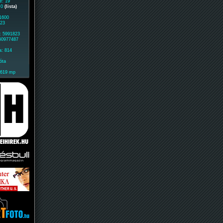
e: 19
: 0
(lista)
 1600
323
: 5991823
 60977487
a: 814
óta
1619 mp