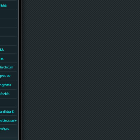
isták
otók
net
él archícum
 pack-ok
 gyártás
készítés
and kiajánló
 bilincs party
edélyek