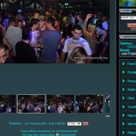
Hírlevél
Műsorren
Telefon:
+36(20
Email:
info
djh
Free 
Pumpin
Promo
Rádió 
Hírek
Turné/
Kapcso
>>
Értékelés: -
| Hozzászólás: 0 db | Vetítés:
Mini-m
(0)
Vízjel nélküli mentéshez be kell jelentkezned!
Fitnes
itt
Ha még nem regisztráltál,
megteheted!