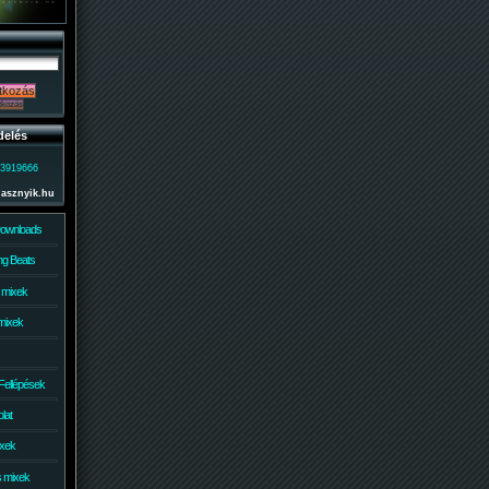
delés
)3919666
lasznyik.hu
Downloads
g Beats
 mixek
mixek
Fellépések
lat
ixek
s mixek