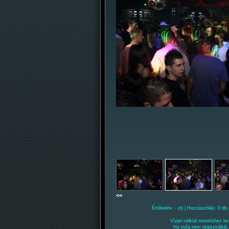
<<
Értékelés: -
| Hozzászólás: 0 db 
(0)
Vízjel nélküli mentéshez be 
Ha még nem regisztráltál