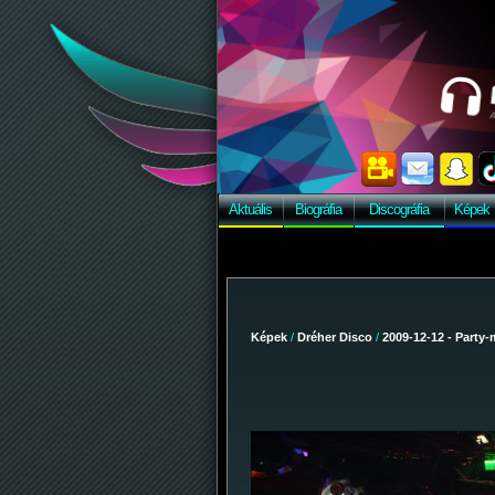
Aktuális
Biográfia
Discográfia
Képek
Képek
/
Dréher Disco
/
2009-12-12 - Party-