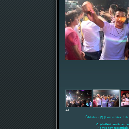
<<
Értékelés: -
| Hozzászólás: 0 db 
(0)
Vízjel nélküli mentéshez be 
Ha még nem regisztráltál