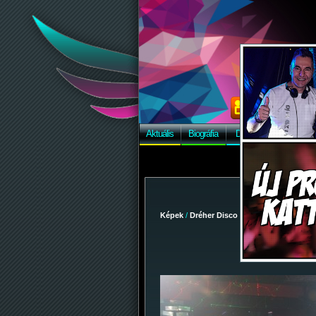
Aktuális
Biográfia
Discográfia
Képek
Képek
/
Dréher Disco
/
2009-12-12 - Party-