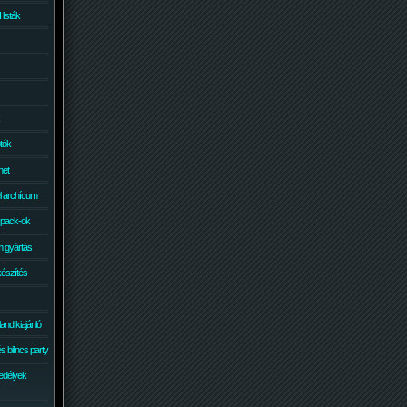
isták
otók
net
él archícum
 pack-ok
 gyártás
készítés
and kiajánló
 bilincs party
edélyek