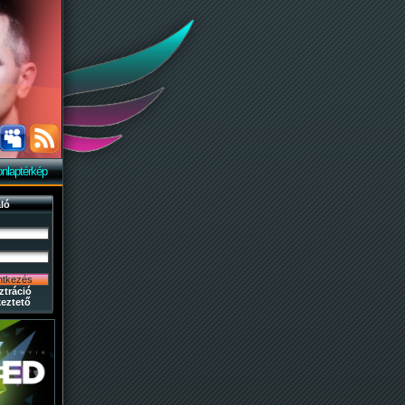
nlaptérkép
ló
ztráció
eztető