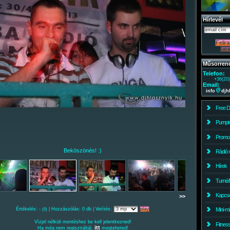
Hírlevél
Műsorren
Telefon:
+36(20
Email:
info
djh
Free 
Pumpin
Promo
Beköszönés! :)
Rádió 
Hírek
Turné/
Kapcso
>>
Értékelés: -
| Hozzászólás: 0 db | Vetítés:
Mini-m
(0)
Vízjel nélküli mentéshez be kell jelentkezned!
Fitnes
itt
Ha még nem regisztráltál,
megteheted!