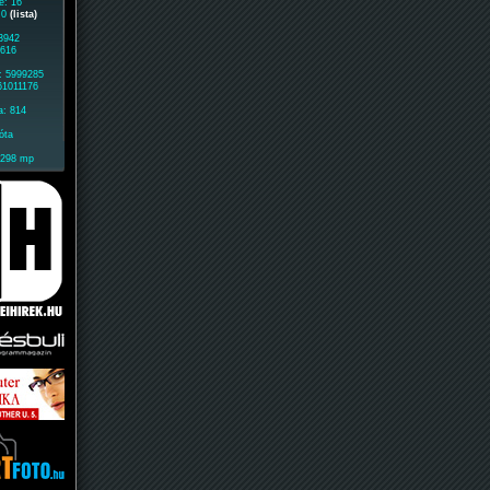
e: 16
: 0
(lista)
 3942
4616
: 5999285
61011176
a: 814
óta
2298 mp