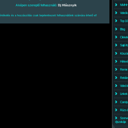
NMHH l
A képen szereplő felhasználó:
Dj Hlásznyik
Videók
értékelés és a hozzászólás csak bejelentkezett felhasználóink számára érhető el!
Top 10
Blog
Cikkek
Sajtó f
Köszö
Hírlev
Remix
Reklám
Videó 
Linkek
Candyl
Rúzs és
Szenv
éjszakája