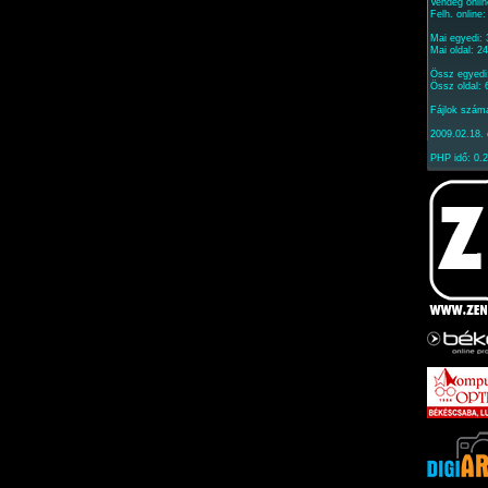
Vendég onlin
Felh. online
Mai egyedi:
Mai oldal: 2
Össz egyedi
Össz oldal: 
Fájlok szám
2009.02.18. 
PHP idő: 0.