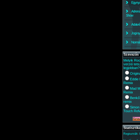
Egynyá
Adrena
Show
Adatv
Jogi ny
Normáli
Szavazás
Melyik Ro
verzió tets
legjobban?
Origin
Eddie
Remix
Mad M
Remix
Benkő
remix
Simon 
Touch Re
Statisztik
Regisztrált: