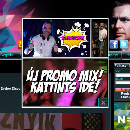
Biográfia
Discográfia
Képek
Letöltés
Vendégkönyv
Party-mix
Ho
Felhaszná
név
jelszó
/
Dréher Disco
/
2009-12-12 - Party-mix Night Tour 2009.
/ 60
Regis
Emlék
X