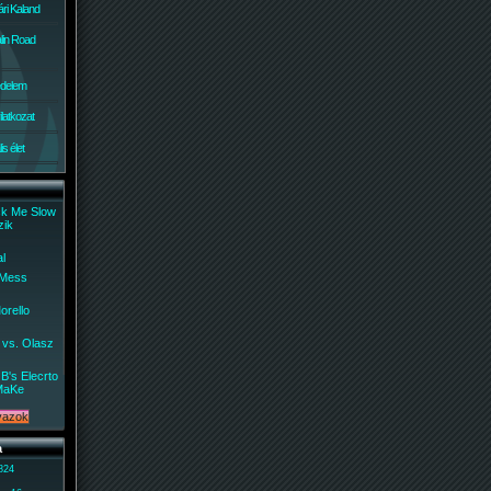
ri Kaland
lin Road
édelem
ilatkozat
s élet
ck Me Slow
zik
al
 Mess
orello
 vs. Olasz
B's Elecrto
MaKe
a
 824