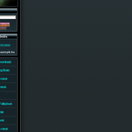
delés
)3919666
lasznyik.hu
Downloads
g Beats
 mixek
mixek
Fellépések
lat
ixek
s mixek