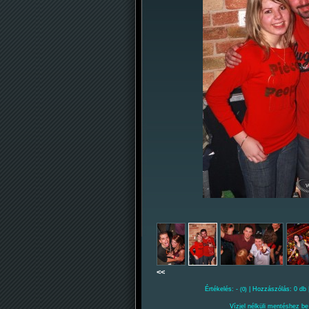
<<
Értékelés: -
| Hozzászólás: 0 db 
(0)
Vízjel nélküli mentéshez be 