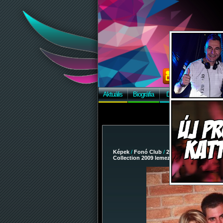
Aktuális
Biográfia
Discográfia
Képek
Képek
/
Fonó Club
/
2009-03-07 - Dj Hlász
Collection 2009 lemezbemutató turné
/ 17