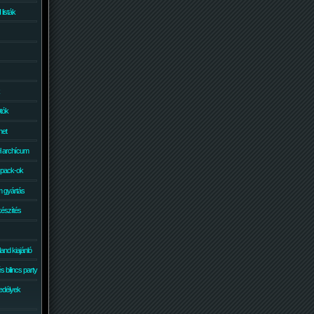
isták
otók
net
él archícum
 pack-ok
 gyártás
készítés
and kiajánló
 bilincs party
edélyek