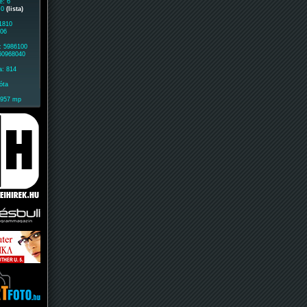
e: 6
: 0
(lista)
 1810
606
: 5986100
 60968040
a: 814
óta
1957 mp