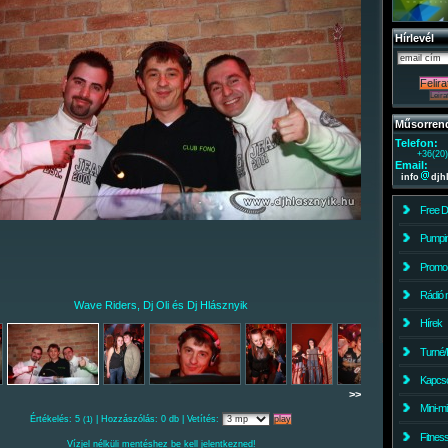
Hírlevél
Műsorren
Telefon:
+36(20
Email:
info
djh
Free 
Pumpin
Promo
Rádió 
Wave Riders, Dj Oli és Dj Hlásznyik
Hírek
Turné/
Kapcso
>>
Mini-m
Értékelés: 5
| Hozzászólás: 0 db | Vetítés:
(1)
Fitnes
Vízjel nélküli mentéshez be kell jelentkezned!