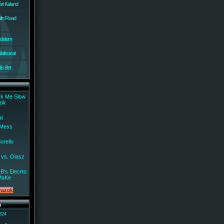
ri Kaland
lin Road
édelem
ilatkozat
s élet
ck Me Slow
zik
al
 Mess
orello
 vs. Olasz
B's Elecrto
MaKe
a
 824