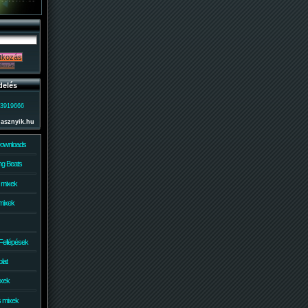
delés
)3919666
lasznyik.hu
Downloads
g Beats
 mixek
mixek
Fellépések
lat
ixek
s mixek