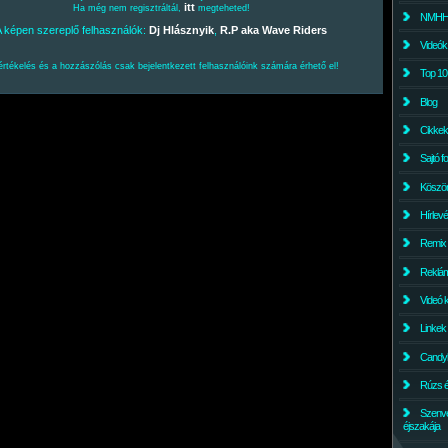
itt
Ha még nem regisztráltál,
megteheted!
NMHH l
A képen szereplő felhasználók:
Dj Hlásznyik
,
R.P aka Wave Riders
Videók
értékelés és a hozzászólás csak bejelentkezett felhasználóink számára érhető el!
Top 10
Blog
Cikkek
Sajtó f
Köszö
Hírlev
Remix
Reklám
Videó 
Linkek
Candyl
Rúzs és
Szenv
éjszakája