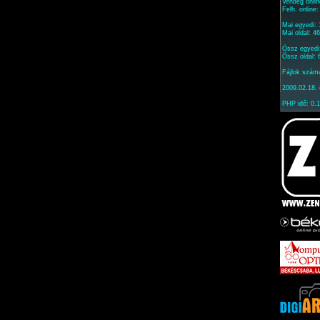
Vendég onlin
Felh. online
Mai egyedi:
Mai oldal: 4
Össz egyedi
Össz oldal:
Fájlok szám
2009.02.18. 
PHP idő: 0.