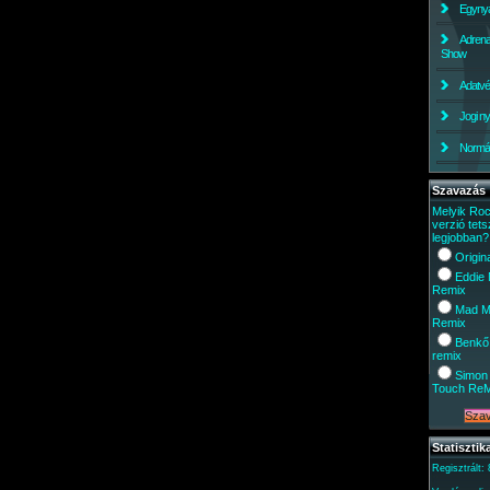
Egynyá
Adrena
Show
Adatv
Jogi ny
Normáli
Szavazás
Melyik Ro
verzió tets
legjobban?
Origin
Eddie
Remix
Mad M
Remix
Benkő
remix
Simon 
Touch Re
Statisztik
Regisztrált: