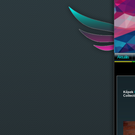
Aktuális
Képek
Collec