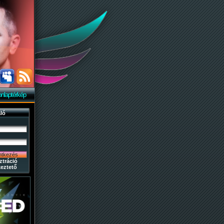
nlaptérkép
ló
ztráció
eztető