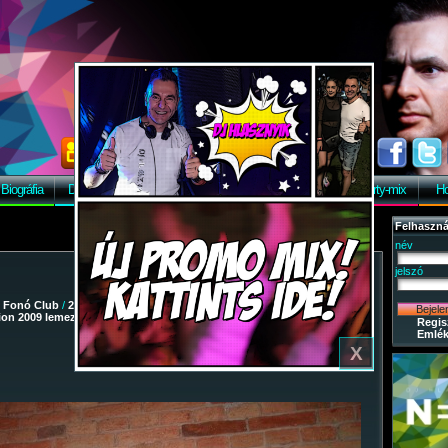
Biográfia
Discográfia
Képek
Letöltés
Vendégkönyv
Party-mix
Ho
Felhaszná
név
jelszó
/
Fonó Club
/
2009-03-07 - Dj Hlásznyik vs Wave Riders - Remix
tion 2009 lemezbemutató turné
/ 37
Regis
Emlék
X