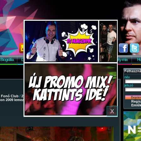
Biográfia
Discográfia
Képek
Letöltés
Vendégkönyv
Party-mix
Ho
Felhaszná
név
jelszó
/
Fonó Club
/
2009-03-07 - Dj Hlásznyik vs Wave Riders - Remix
tion 2009 lemezbemutató turné
/ 58
Regis
Emlék
X