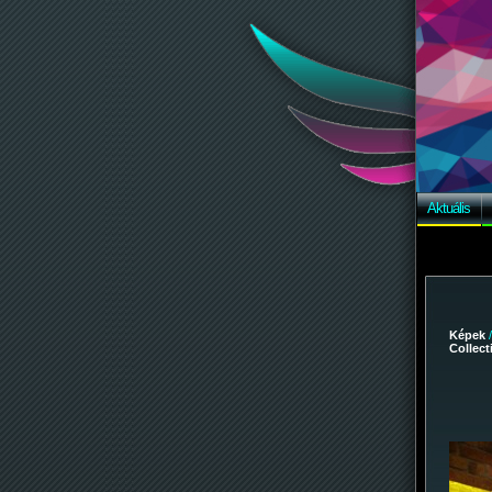
Aktuális
Képek
Collec