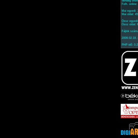
Vendég onlin
Felh. online
Mai egyedi:
Mai oldal: 4
Össz egyedi
Össz oldal:
Fájlok szám
2009.02.18. 
PHP idő: 0.