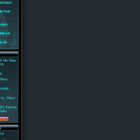
ri Kaland
lin Road
édelem
ilatkozat
s élet
ck Me Slow
zik
al
 Mess
orello
 vs. Olasz
B's Elecrto
MaKe
a
 824