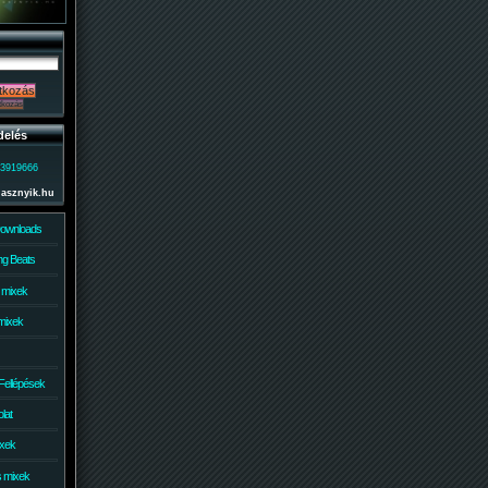
delés
)3919666
lasznyik.hu
Downloads
g Beats
 mixek
mixek
Fellépések
lat
ixek
s mixek