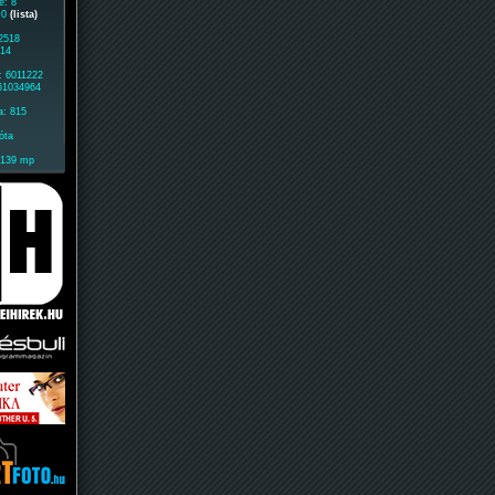
e: 8
: 0
(lista)
 2518
514
: 6011222
 61034964
a: 815
óta
2139 mp