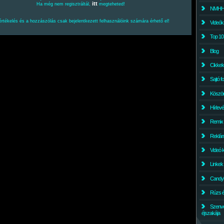
itt
Ha még nem regisztráltál,
megteheted!
NMHH l
értékelés és a hozzászólás csak bejelentkezett felhasználóink számára érhető el!
Videók
Top 10
Blog
Cikkek
Sajtó f
Köszö
Hírlev
Remix
Reklám
Videó 
Linkek
Candyl
Rúzs és
Szenv
éjszakája