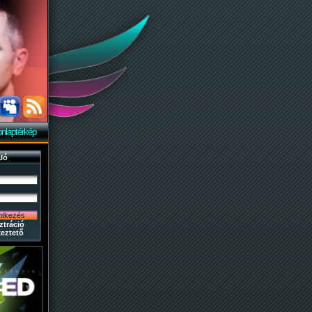
nlaptérkép
ló
ztráció
eztető