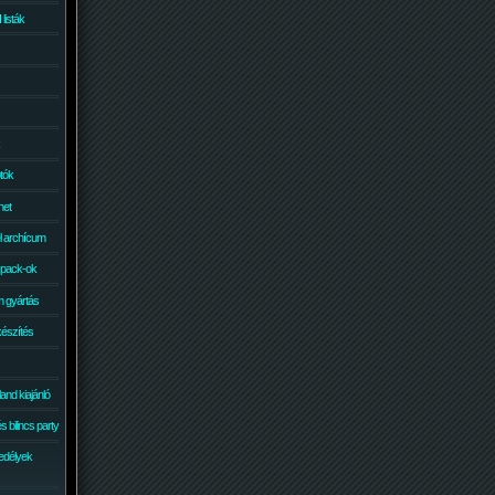
isták
otók
net
él archícum
 pack-ok
 gyártás
készítés
and kiajánló
 bilincs party
edélyek