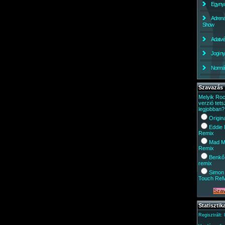
Egynyá
Adrena
Show
Adatv
Jogi ny
Normáli
Szavazás
Melyik Ro
verzió tets
legjobban?
Origin
Eddie
Remix
Mad M
Remix
Benkő
remix
Simon 
Touch Re
Statisztik
Regisztrált: