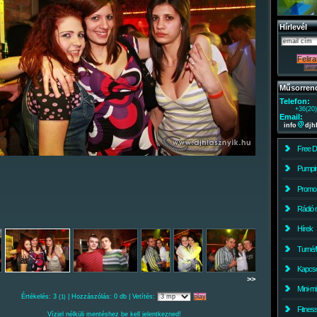
Hírlevél
Műsorren
Telefon:
+36(20
Email:
info
djh
Free 
Pumpin
Promo
Rádió 
Hírek
Turné/
Kapcso
>>
Mini-m
Értékelés: 3
| Hozzászólás: 0 db | Vetítés:
(1)
Fitnes
Vízjel nélküli mentéshez be kell jelentkezned!