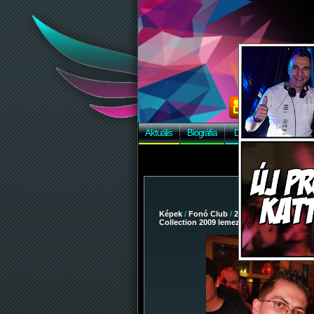
Aktuális
Biográfia
Discográfia
Képek
Képek
/
Fonó Club
/
2009-03-07 - Dj Hlász
Collection 2009 lemezbemutató turné
/ 14