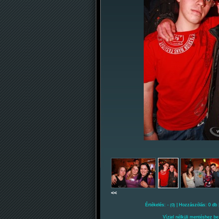
<<
Értékelés: -
| Hozzászólás: 0 db 
(0)
Vízjel nélküli mentéshez be 