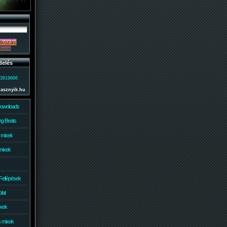
delés
)3919666
lasznyik.hu
Downloads
g Beats
 mixek
mixek
Fellépések
lat
ixek
s mixek