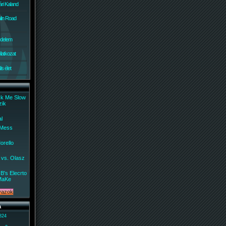
ri Kaland
lin Road
édelem
ilatkozat
s élet
ck Me Slow
zik
al
 Mess
orello
 vs. Olasz
B's Elecrto
MaKe
a
 824