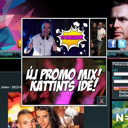
Biográfia
Discográfia
Képek
Letöltés
Vendégkönyv
Party-mix
Ho
Felhaszná
név
jelszó
/
Joker
/
2013-08-02 - Dinnye After!
/ 78
Regis
Emlék
X