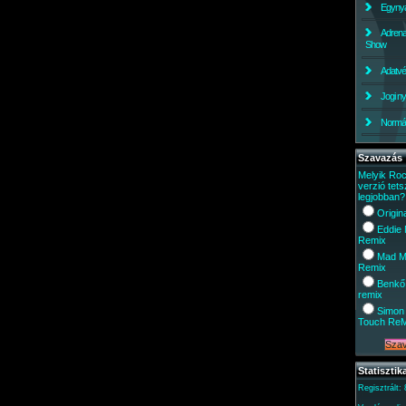
Egynyá
Adrena
Show
Adatv
Jogi ny
Normáli
Szavazás
Melyik Ro
verzió tets
legjobban?
Origin
Eddie
Remix
Mad M
Remix
Benkő
remix
Simon 
Touch Re
Statisztik
Regisztrált: