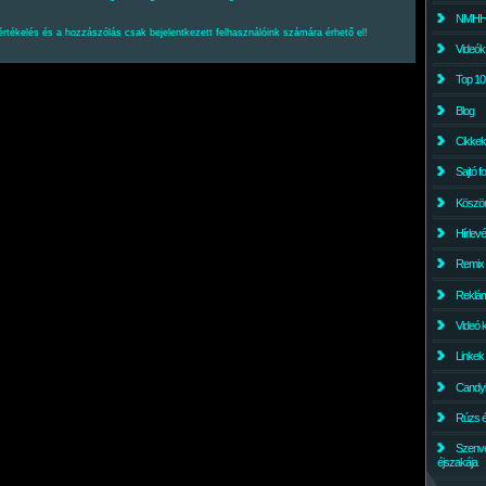
NMHH l
értékelés és a hozzászólás csak bejelentkezett felhasználóink számára érhető el!
Videók
Top 10
Blog
Cikkek
Sajtó f
Köszö
Hírlev
Remix
Reklám
Videó 
Linkek
Candyl
Rúzs és
Szenv
éjszakája