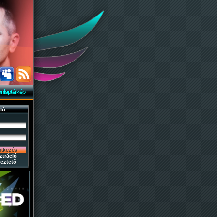
nlaptérkép
ló
ztráció
eztető