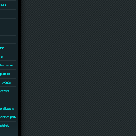
isták
otók
net
él archícum
 pack-ok
 gyártás
készítés
and kiajánló
 bilincs party
edélyek