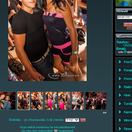
Hírlevél
Műsorren
Telefon:
+36(20
Email:
info
djh
Free 
Pumpin
Promo
Rádió 
Hírek
Turné/
Kapcso
>>
Értékelés: -
| Hozzászólás: 0 db | Vetítés:
Mini-m
(0)
Vízjel nélküli mentéshez be kell jelentkezned!
Fitnes
itt
Ha még nem regisztráltál,
megteheted!