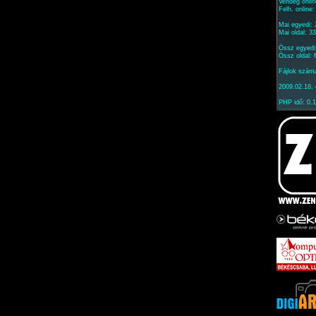
Vendég onlin
Felh. online
Mai egyedi:
Mai oldal: 3
Össz egyedi
Össz oldal:
Fájlok szám
2009.02.18. 
PHP idő: 0.