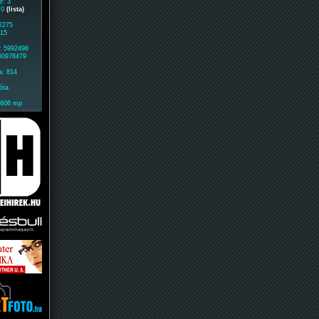
e: 3
: 0
(lista)
 2275
315
: 5992498
 60978479
a: 814
óta
1606 mp