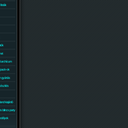
isták
otók
net
él archícum
 pack-ok
 gyártás
készítés
and kiajánló
 bilincs party
edélyek