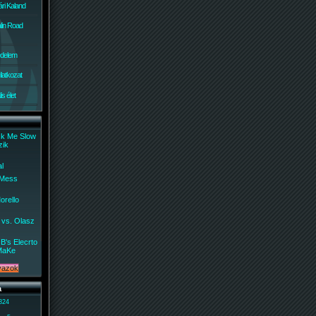
ri Kaland
lin Road
édelem
ilatkozat
s élet
ck Me Slow
zik
al
 Mess
orello
 vs. Olasz
B's Elecrto
MaKe
a
 824