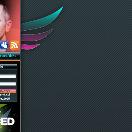
nlaptérkép
ló
ztráció
eztető