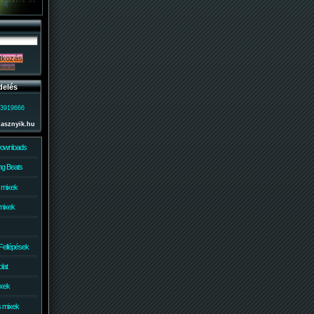
delés
)3919666
lasznyik.hu
Downloads
g Beats
 mixek
mixek
Fellépések
lat
ixek
s mixek