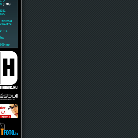
e: 5
: 0
(lista)
 5351
0695
: 5989641
 60974129
a: 814
óta
1699 mp