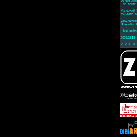
Vendég onlin
Felh. online
Mai egyedi:
Mai oldal: 1
Össz egyedi
Össz oldal:
Fájlok szám
2009.02.18. 
PHP idő: 0.