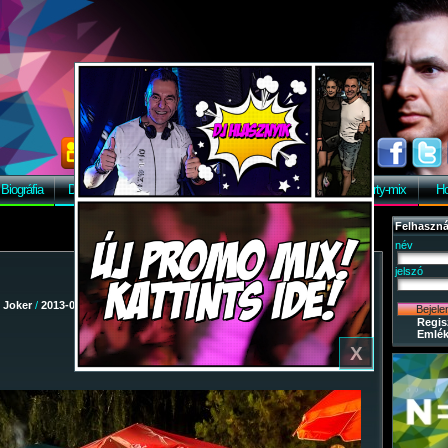
Biográfia
Discográfia
Képek
Letöltés
Vendégkönyv
Party-mix
Ho
Felhaszná
név
jelszó
/
Joker
/
2013-08-02 - Dinnye After!
/ 4
Regis
Emlék
X