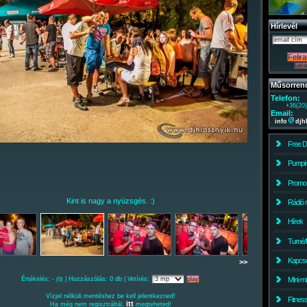
Hírlevél
Műsorren
Telefon:
+36(20
Email:
info
djh
Free 
Pumpin
Promo
Kint is nagy a nyüzsgés. :)
Rádió 
Hírek
Turné/
Kapcso
>>
Értékelés: -
| Hozzászólás: 0 db | Vetítés:
Mini-m
(0)
Vízjel nélküli mentéshez be kell jelentkezned!
Fitnes
itt
Ha még nem regisztráltál,
megteheted!