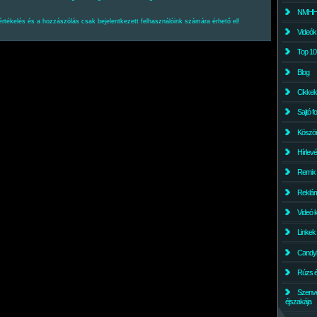
NMHH l
értékelés és a hozzászólás csak bejelentkezett felhasználóink számára érhető el!
Videók
Top 10
Blog
Cikkek
Sajtó f
Köszö
Hírlev
Remix
Reklám
Videó 
Linkek
Candyl
Rúzs és
Szenv
éjszakája