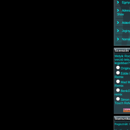
Egynyá
Adrena
Show
Adatv
Jogi ny
Normáli
Szavazás
Melyik Ro
verzió tets
legjobban?
Origin
Eddie
Remix
Mad M
Remix
Benkő
remix
Simon 
Touch Re
Statisztik
Regisztrált: