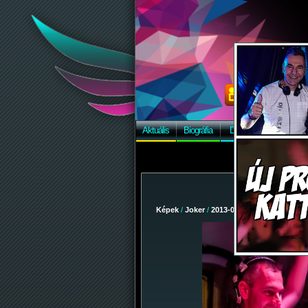
Aktuális
Biográfia
Discográfia
Képek
Képek
/
Joker
/
2013-08-02 - Dinnye After!