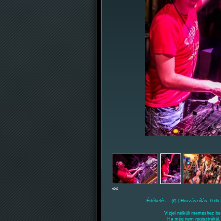
<<
Értékelés: -
| Hozzászólás: 0 db 
(0)
Vízjel nélküli mentéshez be 
Ha még nem regisztráltál