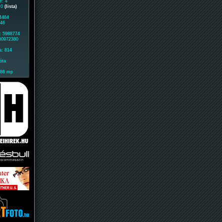
e: 4
: 0
(lista)
 4484
946
: 5988774
 60972380
a: 814
óta
186 mp