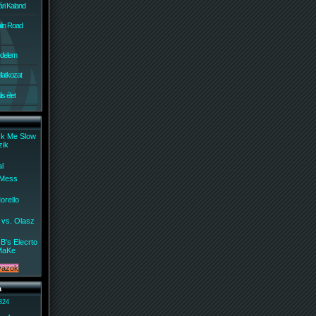
ri Kaland
lin Road
édelem
ilatkozat
s élet
ck Me Slow
zik
al
 Mess
orello
 vs. Olasz
B's Elecrto
MaKe
a
 824