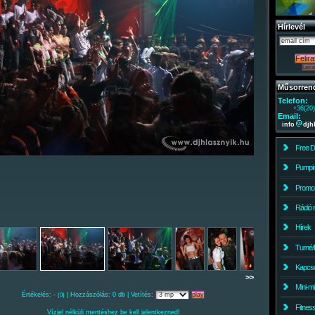
Hírlevél
Műsorren
Telefon:
+36(20
Email:
info
djh
Free 
Pumpin
Promo
Rádió 
Hírek
Turné/
Kapcso
>>
Mini-m
Értékelés: -
| Hozzászólás: 0 db | Vetítés:
(0)
Fitnes
Vízjel nélküli mentéshez be kell jelentkezned!