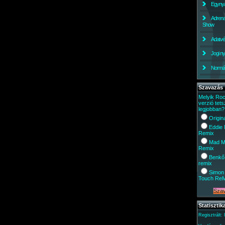
Egynyá
Adrena
Show
Adatv
Jogi ny
Normáli
Szavazás
Melyik Ro
verzió tets
legjobban?
Origin
Eddie
Remix
Mad M
Remix
Benkő
remix
Simon 
Touch Re
Statisztik
Regisztrált: