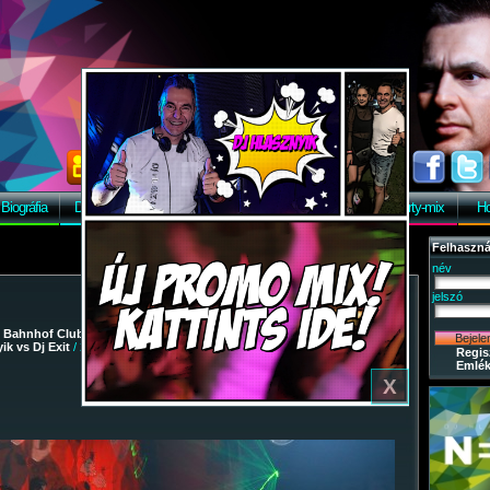
X
Biográfia
Discográfia
Képek
Letöltés
Vendégkönyv
Party-mix
Ho
Felhaszná
név
jelszó
/
Bahnhof Club
/
2009-02-28 - Party-mix Night Tour 2009. - Dj
ik vs Dj Exit
/ 248
Regis
Emlék