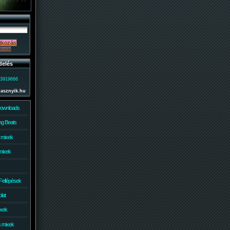
delés
)3919666
lasznyik.hu
Downloads
g Beats
 mixek
mixek
Fellépések
lat
ixek
s mixek