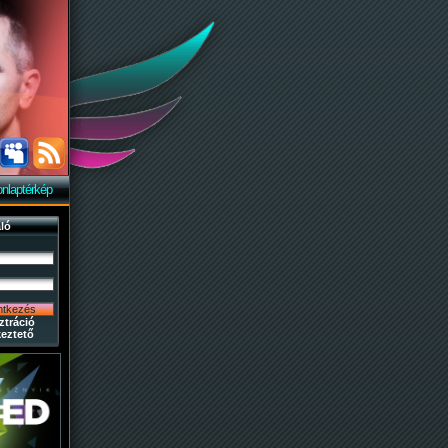
nlaptérkép
ló
ztráció
eztető