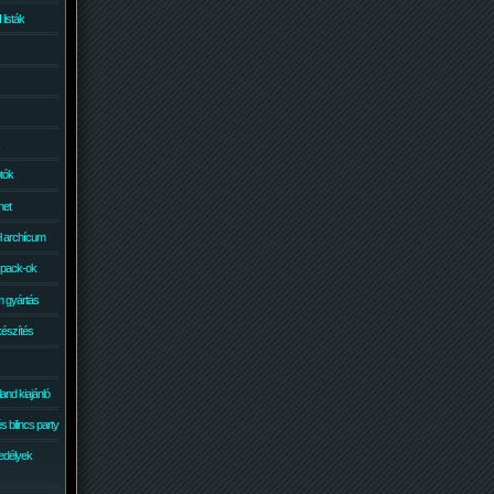
isták
otók
net
él archícum
 pack-ok
 gyártás
készítés
and kiajánló
 bilincs party
edélyek