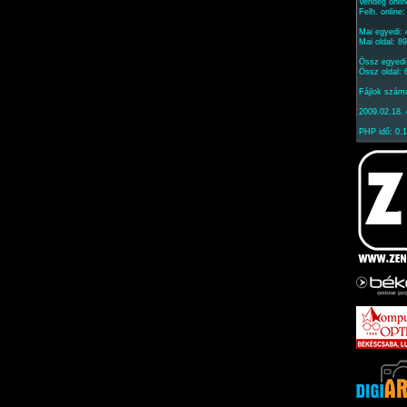
Vendég onlin
Felh. online
Mai egyedi:
Mai oldal: 8
Össz egyedi
Össz oldal:
Fájlok szám
2009.02.18. 
PHP idő: 0.