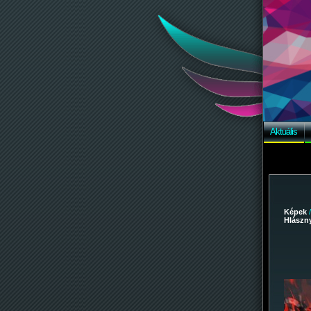
Aktuális
Képek
Hlászny