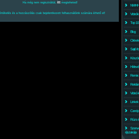
itt
Ha még nem regisztráltál,
megteheted!
NMHH l
értékelés és a hozzászólás csak bejelentkezett felhasználóink számára érhető el!
Videók
Top 10
Blog
Cikkek
Sajtó f
Köszö
Hírlev
Remix
Reklám
Videó 
Linkek
Candyl
Rúzs és
Szenv
éjszakája