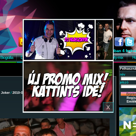
Ebben a pillanatban 4 frekvenc
Biográfia
Discográfia
Képek
Letöltés
Vendégkönyv
Party-mix
Ho
Felhaszná
név
jelszó
/
Joker
/
2010-08-07 - Dj Fesztivál
/ 94
Regis
Emlék
X