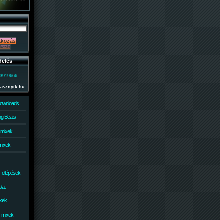
delés
)3919666
lasznyik.hu
Downloads
g Beats
 mixek
mixek
Fellépések
lat
ixek
s mixek