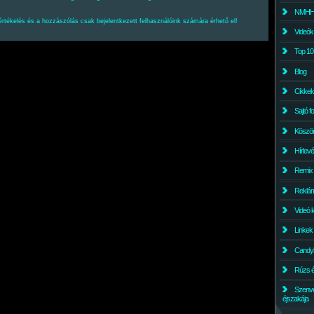
NMHH l
értékelés és a hozzászólás csak bejelentkezett felhasználóink számára érhető el!
Videók
Top 10
Blog
Cikkek
Sajtó f
Köszö
Hírlev
Remix
Reklám
Videó 
Linkek
Candyl
Rúzs és
Szenv
éjszakája