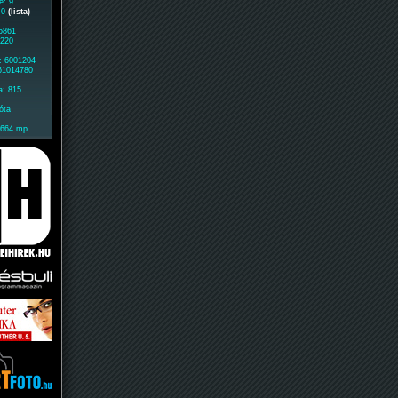
e: 9
: 0
(lista)
 5861
8220
: 6001204
 61014780
a: 815
óta
1664 mp