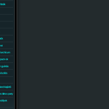
isták
otók
net
él archícum
 pack-ok
 gyártás
készítés
and kiajánló
 bilincs party
edélyek