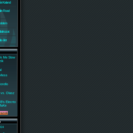
ri Kaland
lin Road
édelem
ilatkozat
s élet
ck Me Slow
zik
al
 Mess
orello
 vs. Olasz
B's Elecrto
MaKe
a
 824