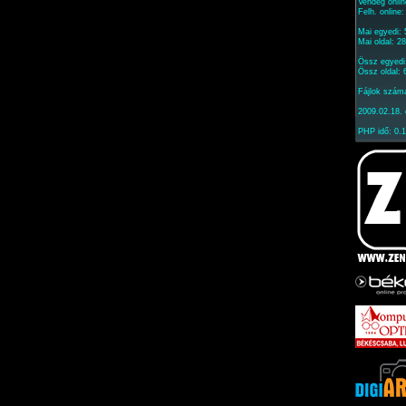
Vendég onlin
Felh. online
Mai egyedi:
Mai oldal: 2
Össz egyedi
Össz oldal:
Fájlok szám
2009.02.18. 
PHP idő: 0.