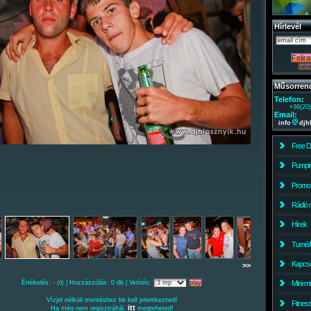
Hírlevél
Műsorren
Telefon:
+36(20
Email:
info
djh
Free 
Pumpin
Promo
Rádió 
Hírek
Turné/
Kapcso
>>
Értékelés: -
| Hozzászólás: 0 db | Vetítés:
Mini-m
(0)
Vízjel nélküli mentéshez be kell jelentkezned!
Fitnes
itt
Ha még nem regisztráltál,
megteheted!