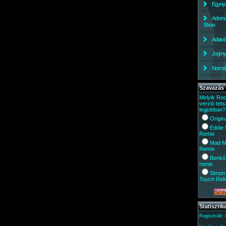
Egynyá
Adrena
Show
Adatv
Jogi ny
Normáli
Szavazás
Melyik Ro
verzió tets
legjobban?
Origin
Eddie
Remix
Mad M
Remix
Benkő
remix
Simon 
Touch Re
Statisztik
Regisztrált: