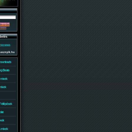
delés
)3919666
lasznyik.hu
Downloads
g Beats
 mixek
mixek
Fellépések
lat
ixek
s mixek