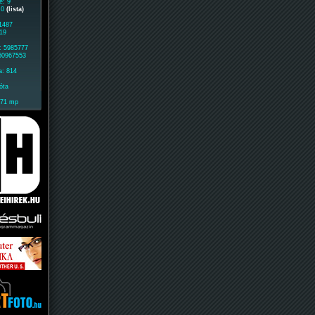
e: 9
: 0
(lista)
 1487
119
: 5985777
 60967553
a: 814
óta
171 mp