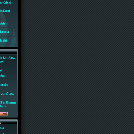
ri Kaland
lin Road
édelem
ilatkozat
s élet
ck Me Slow
zik
al
 Mess
orello
 vs. Olasz
B's Elecrto
MaKe
a
 824