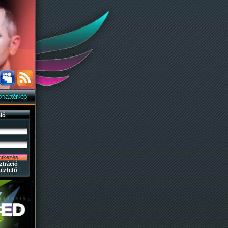
nlaptérkép
ló
ztráció
eztető