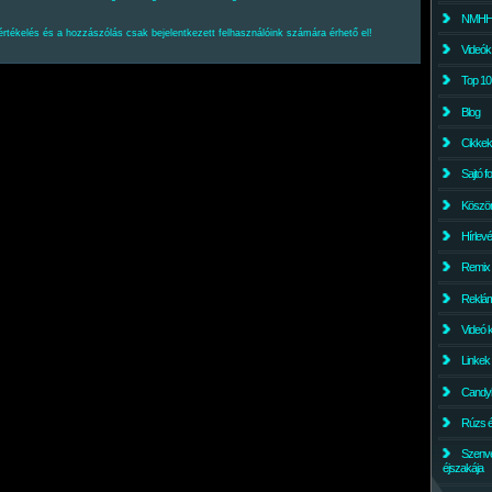
NMHH l
értékelés és a hozzászólás csak bejelentkezett felhasználóink számára érhető el!
Videók
Top 10
Blog
Cikkek
Sajtó f
Köszö
Hírlev
Remix
Reklám
Videó 
Linkek
Candyl
Rúzs és
Szenv
éjszakája