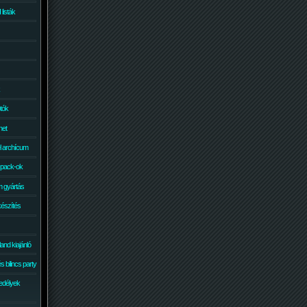
isták
otók
net
él archícum
 pack-ok
 gyártás
készítés
and kiajánló
 bilincs party
edélyek