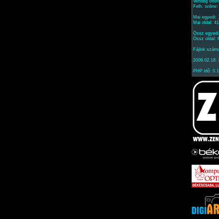
Vendég onlin
Felh. online
Mai egyedi:
Mai oldal: 4
Össz egyedi
Össz oldal:
Fájlok szám
2009.02.18. 
PHP idő: 0.