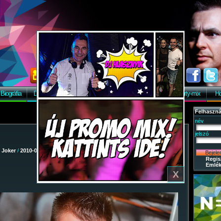
Biográfia
Discográfia
Képek
Letöltés
Vendégkönyv
Party-mix
Ho
Felhaszná
név
jelszó
/
Joker
/
2010-08-07 - Dj Fesztivál
/ 43
Regis
Emlék
X