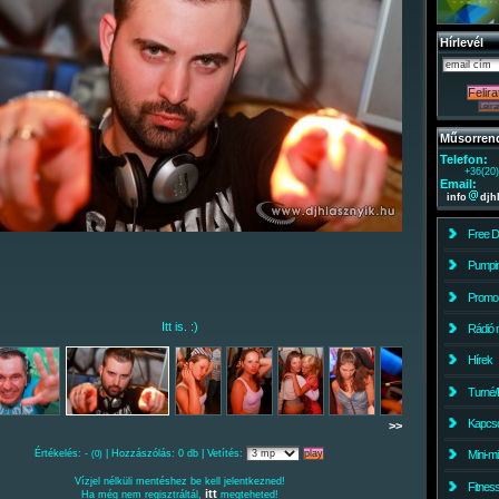
Hírlevél
Műsorren
Telefon:
+36(20
Email:
info
djh
Free 
Pumpin
Promo
Itt is. :)
Rádió 
Hírek
Turné/
Kapcso
>>
Értékelés: -
| Hozzászólás: 0 db | Vetítés:
Mini-m
(0)
Vízjel nélküli mentéshez be kell jelentkezned!
Fitnes
itt
Ha még nem regisztráltál,
megteheted!