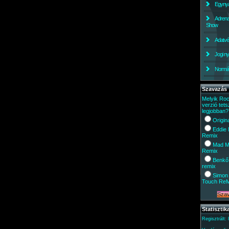
Egynyá
Adrena
Show
Adatv
Jogi ny
Normáli
Szavazás
Melyik Ro
verzió tets
legjobban?
Origin
Eddie
Remix
Mad M
Remix
Benkő
remix
Simon 
Touch Re
Statisztik
Regisztrált: