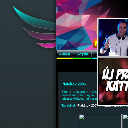
Aktuális
Biográfia
Discográfia
Képek
Plakátok 2006
Ezeket a flyereket, plakátterveket
Zollee
, ké
normál méretben nyílik meg a kép, akár csak
feliratra klikkelsz, akkor teljes méretben nézhe
Továbbiak:
Plakátok 2007
|
Plakátok 2008
|
Pl