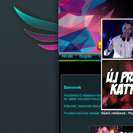
Aktuális
Biográfia
Discográfia
Képek
Bannerek
A különböző oldalakon megjelenő bannereink, fly
Az alább művekért köszönet
Stencinek
és
T. L
A flyerek, bannerek tetszés szerint publikálhatóa
További hasznos oldalak:
Rádió reklámok
|
Pl