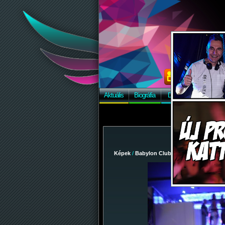
Aktuális
Biográfia
Discográfia
Képek
Képek
/
Babylon Club
/
2009-09-22 - KÖZGÉ