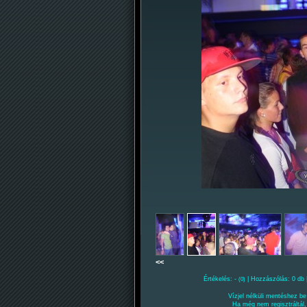
<<
Értékelés: -
| Hozzászólás: 0 db 
(0)
Vízjel nélküli mentéshez be 
Ha még nem regisztráltál