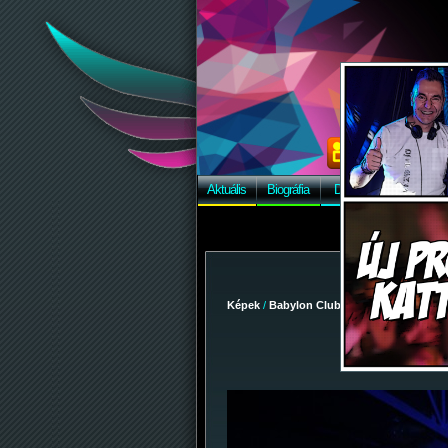
Aktuális
Biográfia
Discográfia
Képek
Képek
/
Babylon Club
/
2009-09-22 - KÖZGÉ