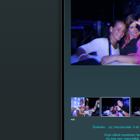
<<
Értékelés: -
| Hozzászólás: 0 db 
(0)
Vízjel nélküli mentéshez be 
Ha még nem regisztráltál