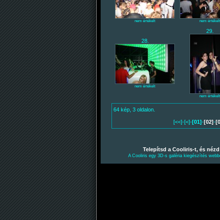
nem értékelt
nem értékelt
29.
28.
nem értékelt
nem értékelt
64 kép, 3 oldalon.
[<<]-[<]-
[01]
-
[02]
-
[
Telepítsd a Cooliris-t, és nézd
A Cooliris egy 3D-s galéria kiegészítés web