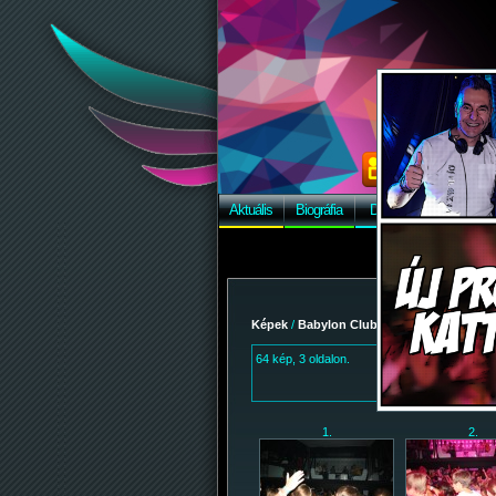
Aktuális
Biográfia
Discográfia
Képek
Képek
/
Babylon Club
/ 2009-09-22 - KÖZGÉ
64 kép, 3 oldalon.
[<<]-[<]-
[01]
-
[02]
-
[
1.
2.