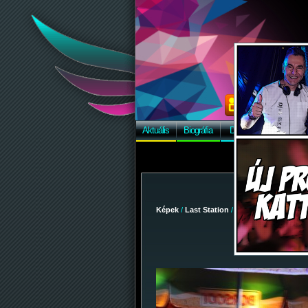
Aktuális
Biográfia
Discográfia
Képek
Képek
/
Last Station
/
2010-03-12 - Szezon