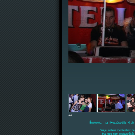
<<
Értékelés: -
| Hozzászólás: 0 db 
(0)
Vízjel nélküli mentéshez be 
Ha még nem regisztráltál