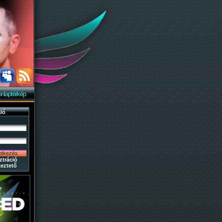
nlaptérkép
ló
ztráció
eztető