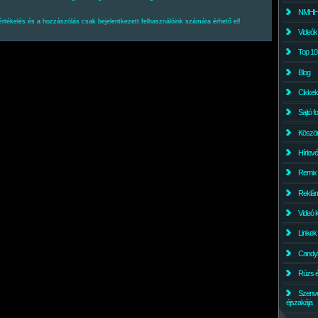
NMHH l
értékelés és a hozzászólás csak bejelentkezett felhasználóink számára érhető el!
Videók
Top 10
Blog
Cikkek
Sajtó f
Köszö
Hírlev
Remix
Reklám
Videó 
Linkek
Candyl
Rúzs és
Szenv
éjszakája