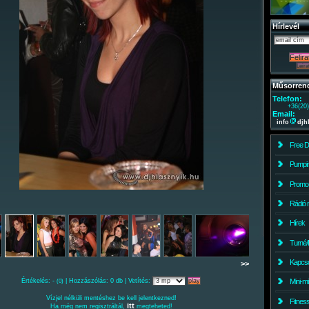
Hírlevél
Műsorren
Telefon:
+36(20
Email:
info
djh
Free 
Pumpin
Promo
Rádió 
Hírek
Turné/
Kapcso
>>
Értékelés: -
| Hozzászólás: 0 db | Vetítés:
Mini-m
(0)
Vízjel nélküli mentéshez be kell jelentkezned!
Fitnes
itt
Ha még nem regisztráltál,
megteheted!