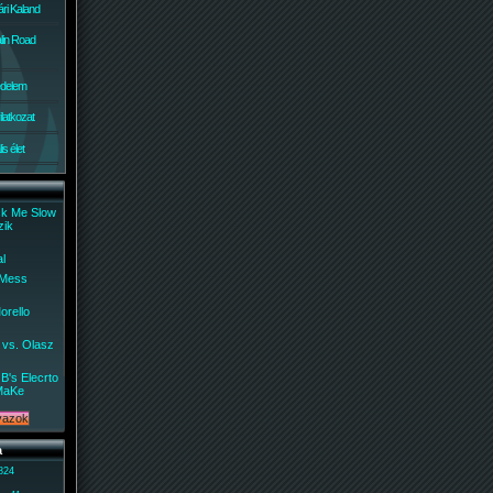
ri Kaland
lin Road
édelem
ilatkozat
s élet
ck Me Slow
zik
al
 Mess
orello
 vs. Olasz
B's Elecrto
MaKe
a
 824