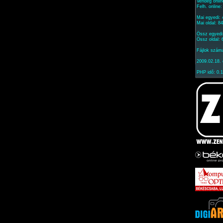
Vendég onlin
Felh. online
Mai egyedi:
Mai oldal: 8
Össz egyedi
Össz oldal:
Fájlok szám
2009.02.18. 
PHP idő: 0.