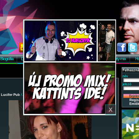
Biográfia
Discográfia
Képek
Letöltés
Vendégkönyv
Party-mix
Ho
Felhaszná
név
jelszó
/
Lucifer Pub
/
2009-10-09 - Jagermaister Club Night
/ 12
Regis
Emlék
X