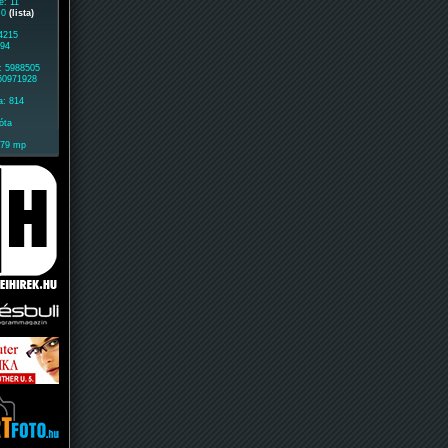
e: 11
: 0
(lista)
 4215
494
: 5988505
 60971928
a: 814
óta
179 mp