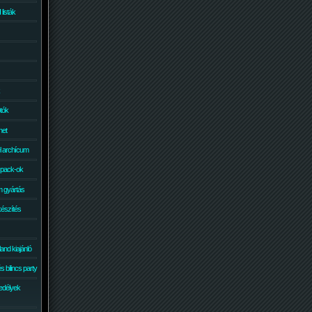
isták
otók
net
él archícum
 pack-ok
 gyártás
készítés
and kiajánló
 bilincs party
edélyek