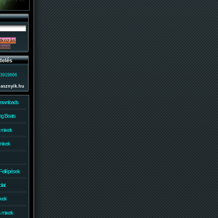
delés
)3919666
lasznyik.hu
Downloads
g Beats
 mixek
mixek
Fellépések
lat
ixek
s mixek