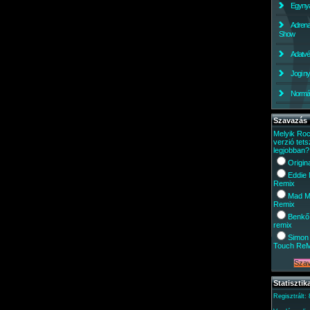
Egynyá
Adrena
Show
Adatv
Jogi ny
Normáli
Szavazás
Melyik Ro
verzió tets
legjobban?
Origin
Eddie
Remix
Mad M
Remix
Benkő
remix
Simon 
Touch Re
Statisztik
Regisztrált: