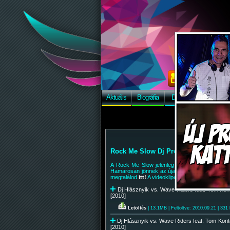
Aktuális
Biográfia
Discográfia
Képek
Rock Me Slow Dj Promóció
A Rock Me Slow jelenleg is MAHASZ Dance Topl
Hamarosan jönnek az újabbak! További DJ-kn
megtalálod
itt!
A videoklipekért klikk
ide!
Dj Hlásznyik vs. Wave Riders feat. Tom Kon
[2010]
Letöltés
| 13.1MB | Feltöltve: 2010.09.21 | 331 
Dj Hlásznyik vs. Wave Riders feat. Tom Kon
[2010]