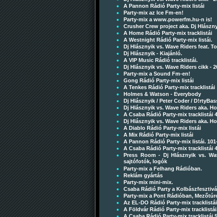
A Pannon Rádió Party-mix listái
Party-mix az Ice Fm-en!
Party-mix a www.powerfm.hu-n is!
Crusher Crew project aka. Dj Hlászny
A Home Rádió Party-mix tracklistái
A Westnight Rádió Party-mix listái.
Dj Hlásznyik vs. Wave Riders feat.
Dj Hlásznyik - Kiajánló.
A VIP Music Rádió tracklistái.
Dj Hlásznyik vs. Wave Riders cikk - 2
Party-mix a Sound Fm-en!
Gong Rádió Party-mix listái
A Tenkes Rádió Party-mix tracklistái
Holmes & Watson - Everybody
Dj Hlásznyik / Peter Coder / D!rtyBa
Dj Hlásznyik vs. Wave Riders aka. 
A Csaba Rádió Party-mix tracklistái 
Dj Hlásznyik vs. Wave Riders aka. H
A Diablo Rádió Party-mix listái
A Mix Rádió Party-mix listái
A Pannon Rádió Party-mix listái. 101
A Csaba Rádió Party-mix tracklistái 
Press Room - Dj Hlásznyik vs. Wa
sajtófotók, logók
Party-mix a Felhang Rádióban.
Reklám gyártás
Party-mix mini-mix.
Csaba Rádió Party a Kolbászfesztivá
Party-mix a Pont Rádióban, Mezőtúr
Az EL-DO Rádió Party-mix tracklistái
A Földvár Rádió Party-mix tracklistái
A Csaba Rádió Party-mix tracklistái 