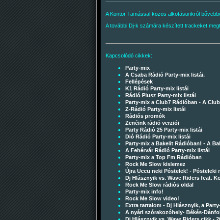
A Kontor Tamással közös alkotásunkról bőveb
A további Dj-k számára készített trackeket meg
Kapcsolódó cikkek:
Party-mix
A Csaba Rádió Party-mix listái.
Fellépések
K1 Rádió Party-mix listái
Rádió Plusz Party-mix listái
Party-mix a Club7 Rádióban - A Club7
Z-Rádió Party-mix listái
Rádiós promók
Zenéink rádió verziói
Party Rádió 25 Party-mix listái
Dió Rádió Party-mix listái
Party-mix a Bakelit Rádióban! - A Bak
A Fehérvár Rádió Party-mix listái
Party-mix a Top Fm Rádióban
Rock Me Slow kislemez
Újra Uccu neki Póstelek! - Pósteleki 
Dj Hlásznyik vs. Wave Riders feat. 
Rock Me Slow rádiós oldal
Party-mix info!
Rock Me Slow video!
Extra tartalom - Dj Hlásznyik, a Party
A nyári szórakozóhely- Békés-Dánf
Dj Hlásznyik vs. Wave Riders cikk - 2