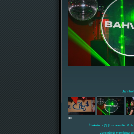
Bahnhof
<<
Értékelés: -
| Hozzászólás: 0 db 
(0)
Vízjel nélküli mentéshez be 