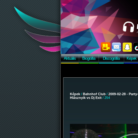
Aktuális
Biográfia
Discográfia
Képek
Képek
/
Bahnhof Club
/
2009-02-28 - Party
Hlásznyik vs Dj Exit
/ 254