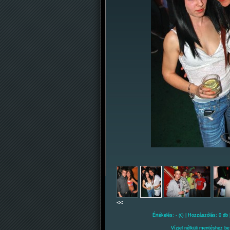
<<
Értékelés: -
| Hozzászólás: 0 db 
(0)
Vízjel nélküli mentéshez be 