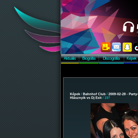
Aktuális
Biográfia
Discográfia
Képek
Képek
/
Bahnhof Club
/
2009-02-28 - Party
Hlásznyik vs Dj Exit
/ 197