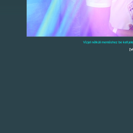
Vízjel nélküli mentéshez be kell j
[v