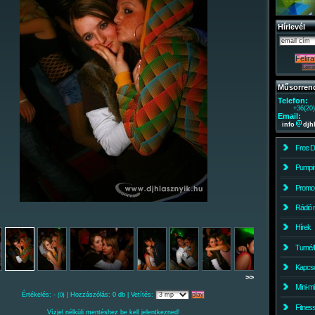
Hírlevél
Műsorren
Telefon:
+36(20
Email:
info
djh
Free 
Pumpin
Promo
Rádió 
Hírek
Turné/
Kapcso
>>
Mini-m
Értékelés: -
| Hozzászólás: 0 db | Vetítés:
(0)
Fitnes
Vízjel nélküli mentéshez be kell jelentkezned!