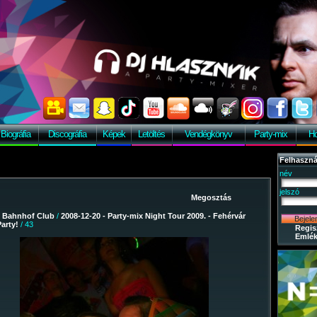
Biográfia
Discográfia
Képek
Letöltés
Vendégkönyv
Party-mix
Ho
Felhaszná
név
jelszó
/
Bahnhof Club
/
2008-12-20 - Party-mix Night Tour 2009. - Fehérvár
arty!
/ 43
Regis
Emlék