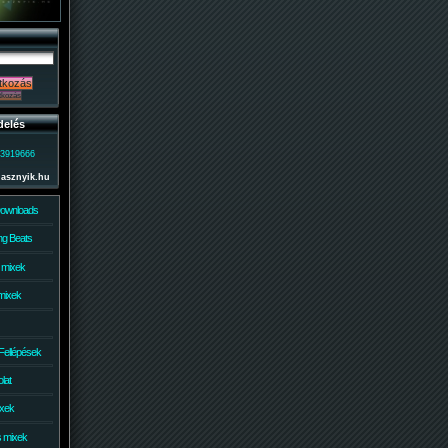
delés
)3919666
lasznyik.hu
Downloads
g Beats
 mixek
mixek
Fellépések
lat
ixek
s mixek