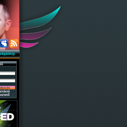
nlaptérkép
ló
ztráció
eztető