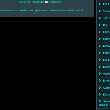
itt
Ha még nem regisztráltál,
megteheted!
NMHH l
értékelés és a hozzászólás csak bejelentkezett felhasználóink számára érhető el!
Videók
Top 10
Blog
Cikkek
Sajtó f
Köszö
Hírlev
Remix
Reklám
Videó 
Linkek
Candyl
Rúzs és
Szenv
éjszakája