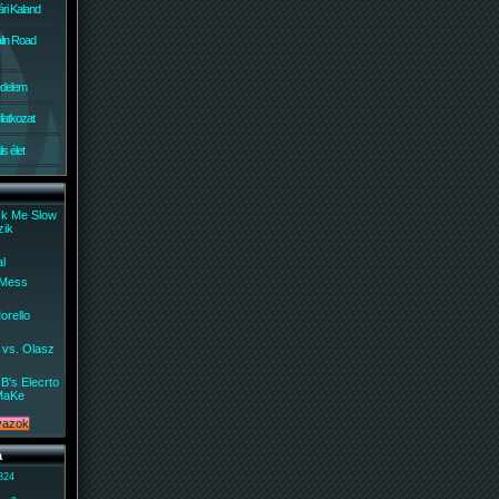
ri Kaland
lin Road
édelem
ilatkozat
s élet
ck Me Slow
zik
al
 Mess
orello
 vs. Olasz
B's Elecrto
MaKe
a
 824