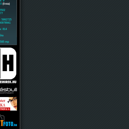
e: 9
: 0
(lista)
 2502
777
: 5992725
 60978941
a: 814
óta
1595 mp