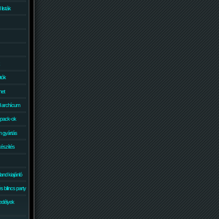
isták
otók
net
él archícum
 pack-ok
 gyártás
készítés
and kiajánló
 bilincs party
edélyek