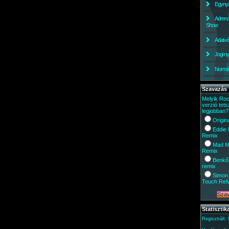
Egynyá
Adrena
Show
Adatv
Jogi ny
Normáli
Szavazás
Melyik Ro
verzió tets
legjobban?
Origin
Eddie
Remix
Mad M
Remix
Benkő
remix
Simon 
Touch Re
Statisztik
Regisztrált: