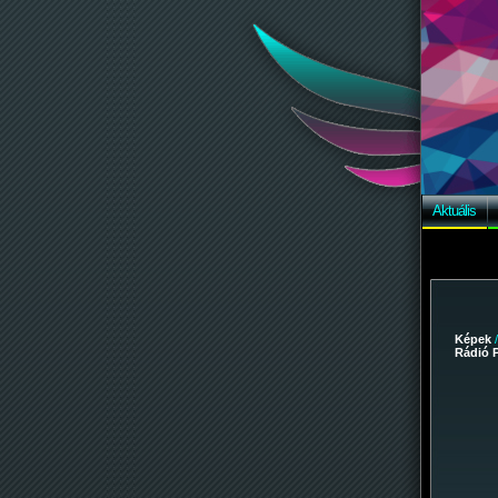
Aktuális
Képek
Rádió P