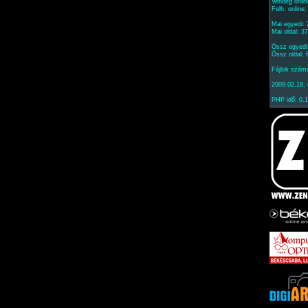
Vendég onlin
Felh. online
Mai egyedi:
Mai oldal: 3
Össz egyedi
Össz oldal:
Fájlok szám
2009.02.18. 
PHP idő: 0.