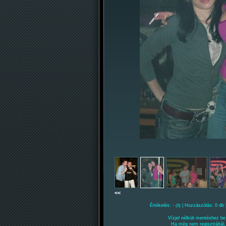
<<
Értékelés: -
| Hozzászólás: 0 db 
(0)
Vízjel nélküli mentéshez be 
Ha még nem regisztráltál