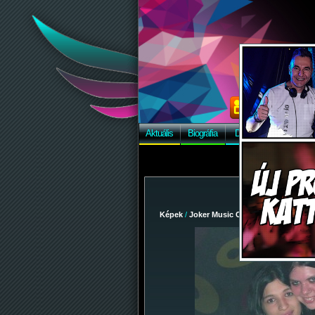
Aktuális
Biográfia
Discográfia
Képek
Képek
/
Joker Music Club
/
2008-06-13 - C