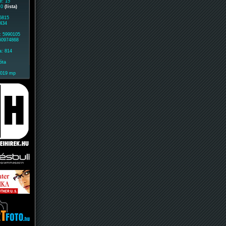
e: 15
: 0
(lista)
 5815
1434
: 5990105
 60974868
a: 814
óta
2019 mp