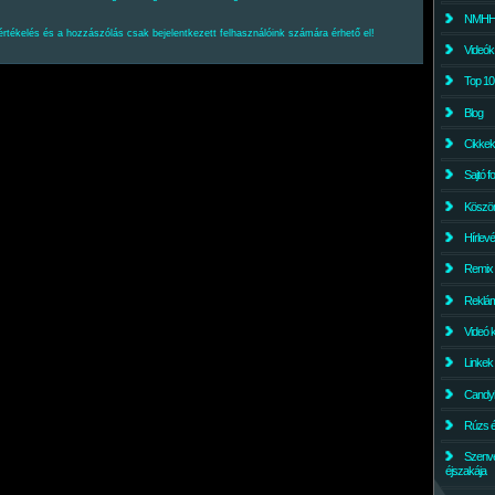
NMHH l
értékelés és a hozzászólás csak bejelentkezett felhasználóink számára érhető el!
Videók
Top 10
Blog
Cikkek
Sajtó f
Köszö
Hírlev
Remix
Reklám
Videó 
Linkek
Candyl
Rúzs és
Szenv
éjszakája