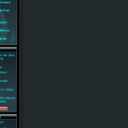
ri Kaland
lin Road
édelem
ilatkozat
s élet
ck Me Slow
zik
al
 Mess
orello
 vs. Olasz
B's Elecrto
MaKe
a
 824