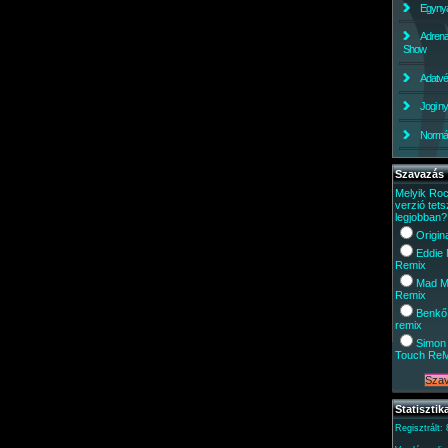
Egynyá
Adrena
Show
Adatv
Jogi ny
Normáli
Szavazás
Melyik Ro
verzió tets
legjobban?
Origin
Eddie
Remix
Mad M
Remix
Benkő
remix
Simon 
Touch Re
Statisztik
Regisztrált: