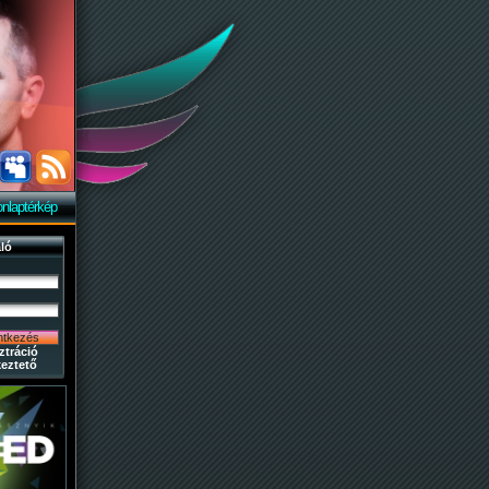
nlaptérkép
ló
ztráció
eztető