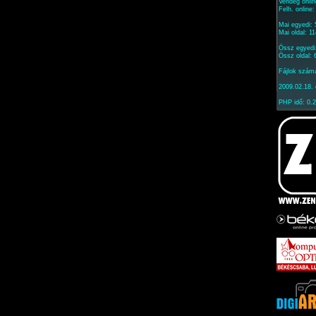
Vendég onlin
Felh. online
Mai egyedi:
Mai oldal: 1
Össz egyedi
Össz oldal:
Fájlok szám
2009.02.18. 
PHP idő: 0.