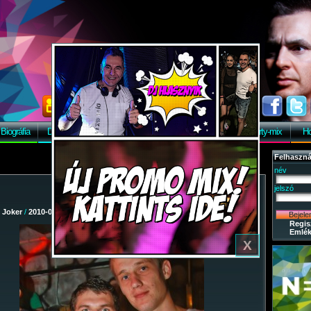
X
Biográfia
Discográfia
Képek
Letöltés
Vendégkönyv
Party-mix
Ho
Felhaszná
név
jelszó
/
Joker
/
2010-08-07 - Dj Fesztivál
/ 12
Regis
Emlék