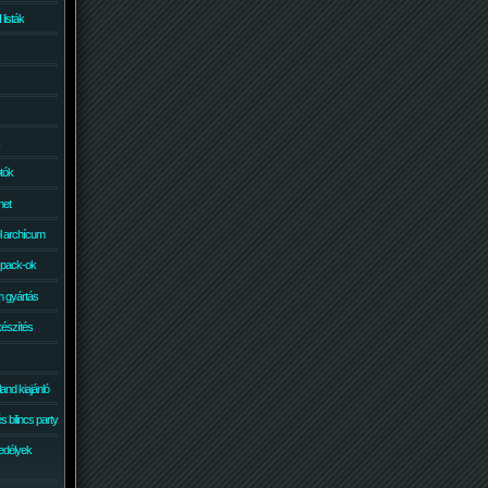
isták
otók
net
él archícum
 pack-ok
 gyártás
készítés
and kiajánló
 bilincs party
edélyek