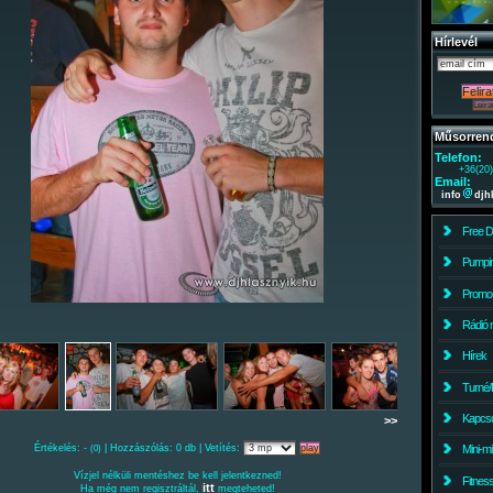
Hírlevél
Műsorren
Telefon:
+36(20
Email:
info
djh
Free 
Pumpin
Promo
Rádió 
Hírek
Turné/
Kapcso
>>
Értékelés: -
| Hozzászólás: 0 db | Vetítés:
Mini-m
(0)
Vízjel nélküli mentéshez be kell jelentkezned!
Fitnes
itt
Ha még nem regisztráltál,
megteheted!