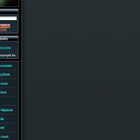
delés
)3919666
lasznyik.hu
Downloads
g Beats
 mixek
mixek
Fellépések
lat
ixek
s mixek