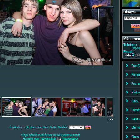
Hírlevél
Műsorren
Telefon:
+36(20
Email:
info
djh
Free 
Pumpin
Promo
Rádió 
Hírek
Turné/
Kapcso
>>
Értékelés: -
| Hozzászólás: 0 db | Vetítés:
Mini-m
(0)
Vízjel nélküli mentéshez be kell jelentkezned!
Fitnes
itt
Ha még nem regisztráltál,
megteheted!