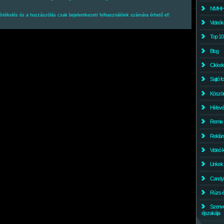
NMHH l
értékelés és a hozzászólás csak bejelentkezett felhasználóink számára érhető el!
Videók
Top 10
Blog
Cikkek
Sajtó f
Köszö
Hírlev
Remix
Reklám
Videó 
Linkek
Candyl
Rúzs és
Szenv
éjszakája