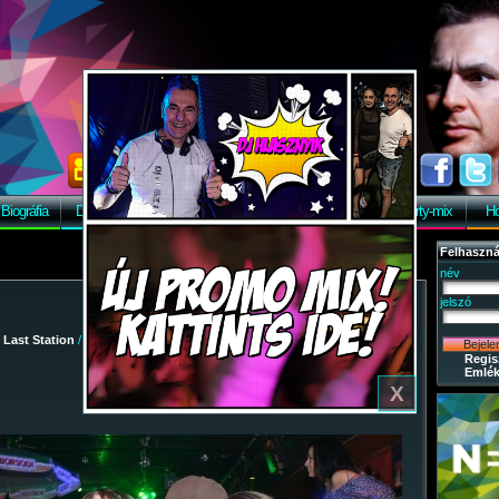
Biográfia
Discográfia
Képek
Letöltés
Vendégkönyv
Party-mix
Ho
Felhaszná
név
jelszó
/
Last Station
/
2010-03-12 - Szezonnyitó Party
/ 27
Regis
Emlék
X