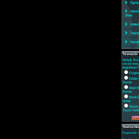
Egynyá
Adrena
Show
Adatv
Jogi ny
Normáli
Szavazás
Melyik Ro
verzió tets
legjobban?
Origin
Eddie
Remix
Mad M
Remix
Benkő
remix
Simon 
Touch Re
Statisztik
Regisztrált: