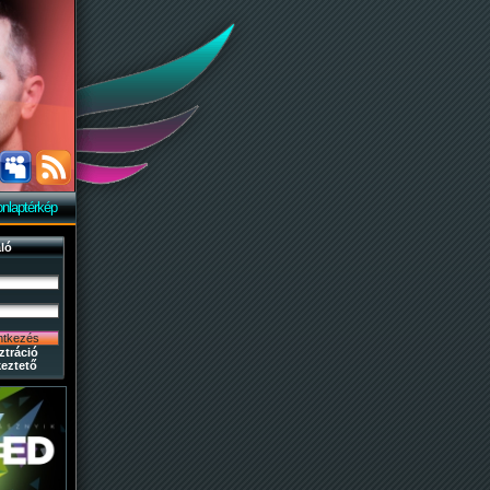
nlaptérkép
ló
ztráció
eztető