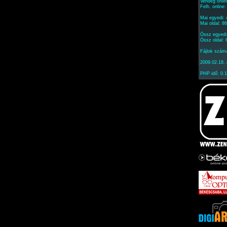
Vendég onlin
Felh. online
Mai egyedi: 
Mai oldal: 8
Össz egyedi
Össz oldal:
Fájlok szám
2009.02.18. 
PHP idő: 0.