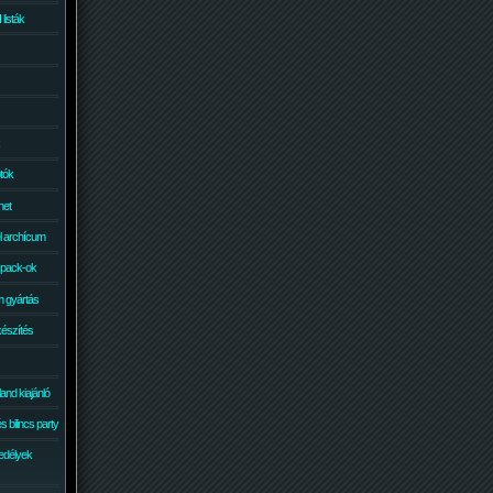
isták
otók
net
él archícum
 pack-ok
 gyártás
készítés
and kiajánló
 bilincs party
edélyek