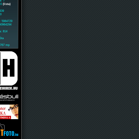
e: 7
: 0
(lista)
439
60
: 5984729
 60964294
a: 814
óta
1767 mp