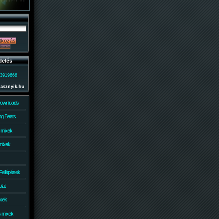
delés
)3919666
lasznyik.hu
Downloads
g Beats
 mixek
mixek
Fellépések
lat
ixek
s mixek