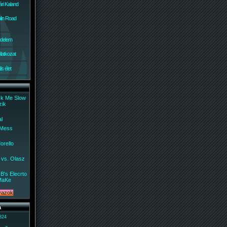
ri Kaland
lin Road
édelem
ilatkozat
s élet
ck Me Slow
zik
al
 Mess
orello
 vs. Olasz
B's Elecrto
MaKe
a
 824