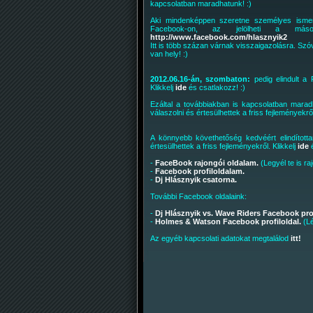
kapcsolatban maradhatunk! :)
Aki mindenképpen szeretne személyes isme
Facebook-on, az jelölheti a másodi
http://www.facebook.com/hlasznyik2
Itt is több százan várnak visszaigazolásra. Szóv
van hely! :)
2012.06.16-án, szombaton:
pedig elindult a
Klikkelj
ide
és csatlakozz! :)
Ezáltal a továbbiakban is kapcsolatban maradh
válaszolni és értesülhettek a friss fejleményekről
A könnyebb követhetőség kedvéért elindítot
értesülhettek a friss fejleményekről. Klikkelj
ide
é
-
FaceBook rajongói oldalam.
(Legyél te is raj
-
Facebook profiloldalam.
-
Dj Hlásznyik csatorna.
További Facebook oldalaink:
-
Dj Hlásznyik vs. Wave Riders Facebook prof
-
Holmes & Watson Facebook profiloldal.
(Lé
Az egyéb kapcsolati adatokat megtalálod
itt!