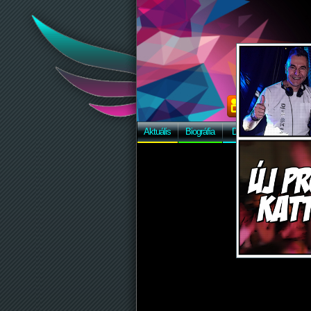
Aktuális
Biográfia
Discográfia
Képek